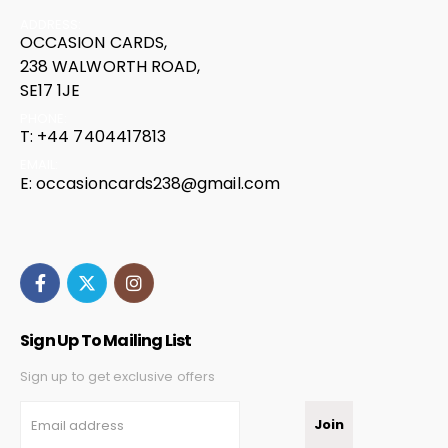
ADDRESS:
OCCASION CARDS,
238 WALWORTH ROAD,
SE17 1JE
PHONE:
T: +44 7404417813
EMAIL:
E: occasioncards238@gmail.com
Sign Up To Mailing List
Sign up to get exclusive offers