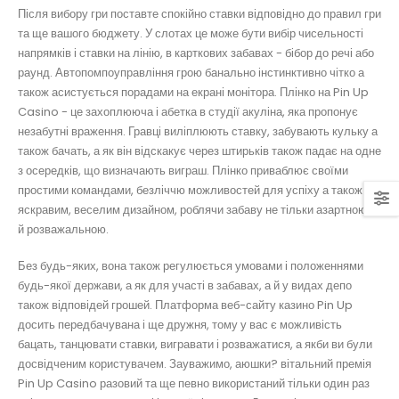
Після вибору гри поставте спокійно ставки відповідно до правил гри
та ще вашого бюджету. У слотах це може бути вибір чисельності
напрямків і ставки на лінію, в карткових забавах - бібор до речі або
раунд. Автопомпоуправління грою банально інстинктивно чітко а
також асистується порадами на екрані монітора. Плінко на Pin Up
Casino - це захоплююча і абетка в студії акуліна, яка пропонує
незабутні враження. Гравці виліплюють ставку, забувають кульку а
також бачать, а як він відскакує через штирьків також падає на одне
з осередків, що визначають виграш. Плінко приваблює своїми
простими командами, безліччю можливостей для успіху а також
яскравим, веселим дизайном, роблячи забаву не тільки азартною, а
й розважальною.
Без будь-яких, вона також регулюється умовами і положеннями
будь-якої держави, а як для участі в забавах, а й у видах депо
також відповідей грошей. Платформа веб-сайту казино Pin Up
досить передбачувана і ще дружня, тому у вас є можливість
бацать, танцювати ставки, вигравати і розважатися, а якби ви були
досвідченим користувачем. Зауважимо, аюшки? вітальний премія
Pin Up Casino разовий та ще певно використаний тільки один раз